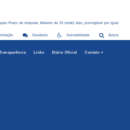
io Prazo de resposta: Máximo de 20 (vinte) dias, prorrogável por igual
formação
Ouvidoria
Acessibilidade
Busca
Transparência
Links
Diário Oficial
Contato