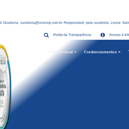
il Ouvidoria:
ouvidoria@cicenop.com.br
Responsável pela ouvidoria: Leone Sampa
Portal da Transparência
Acesso à In
Institucional
Credenciamentos