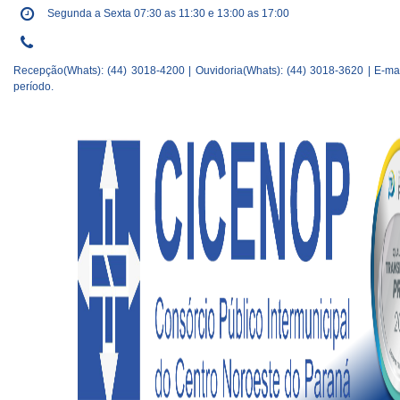
Segunda a Sexta 07:30 as 11:30 e 13:00 as 17:00
Recepção(Whats): (44) 3018-4200 | Ouvidoria(Whats): (44) 3018-3620 | E-ma
período.