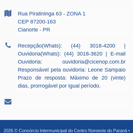
Rua Piratininga
63
- ZONA 1
CEP 87200-163
Cianorte - PR
Recepção(Whats): (44) 3018-4200 |
Ouvidoria(Whats): (44) 3018-3620 | E-mail
Ouvidoria:
ouvidoria@cicenop.com.br
Responsável pela ouvidoria: Leone Sampaio
Prazo de resposta: Máximo de 20 (vinte)
dias, prorrogável por igual período.
2026
©
Consórcio Intermunicipal do Centro Noroeste do Paraná
•